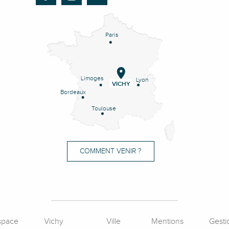
Paris
Limoges
Lyon
VICHY
Bordeaux
Toulouse
COMMENT VENIR ?
space
Vichy
Ville
Mentions
Gesti