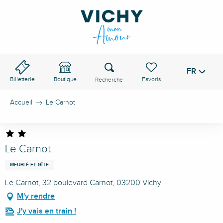
Aller
au
contenu
principal
Recherche
FR
Voir les favoris
Billetterie
Boutique
Accueil
Le Carnot
Le Carnot
MEUBLÉ ET GÎTE
Le Carnot, 32 boulevard Carnot, 03200 Vichy
M'y rendre
J'y vais en train !