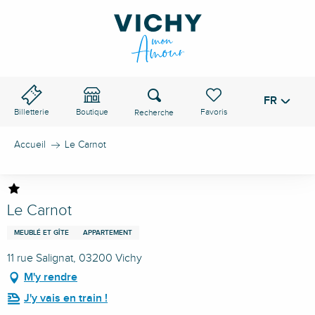
Aller
au
contenu
principal
Recherche
FR
Voir les favoris
Billetterie
Boutique
Accueil
Le Carnot
Le Carnot
MEUBLÉ ET GÎTE
APPARTEMENT
11 rue Salignat, 03200 Vichy
M'y rendre
J'y vais en train !