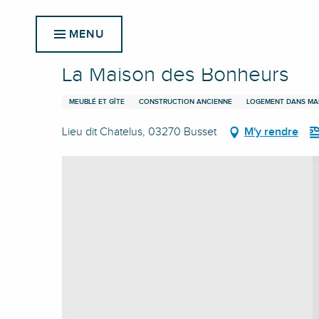
Aller
Accueil
La Maison des Bonheurs
au
MENU
contenu
principal
La Maison des Bonheurs
MEUBLÉ ET GÎTE
CONSTRUCTION ANCIENNE
LOGEMENT DANS MA
Lieu dit Chatelus, 03270 Busset
M'y rendre