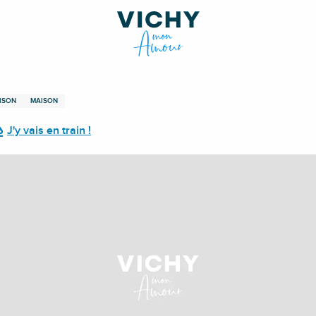
ISON
MAISON
J'y vais en train !