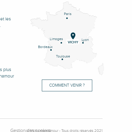
Paris
et les
.
Limoges
Lyon
VICHY
Bordeaux
Toulouse
s plus
onamour
COMMENT VENIR ?
Gestion des cookies
(c) Vichy mon Amour - Tous droits réservés 2021