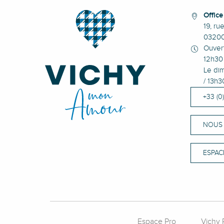
Offic
19, ru
0320
Ouvert
12h30 
Le dim
/ 13h3
+33 (0
NOUS
ESPAC
Espace Pro
Vichy 