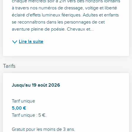
chaque mercredi soir à 21h vers des horizons lointains 
à travers nos numéros de dressage, voltige et liberté 
éclairé d'effets lumineux féeriques. Adultes et enfants 
se reconnaîtrons dans les personnages de cet 
aventure pleine de poésie. Chevaux et...
Lire la suite
Tarifs
Du
Jusqu'au
8 juillet 2026
19 août 2026
au
19 août 2026
Tarif unique
5,00 €
Tarif unique : 5 €.
Gratuit pour les moins de 3 ans.