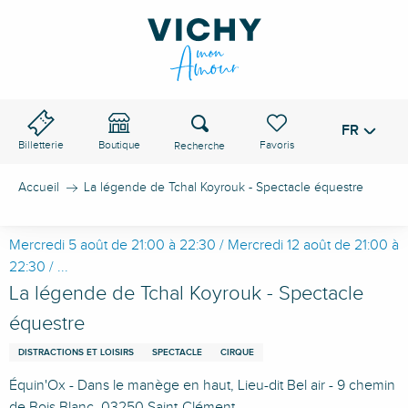
Aller
au
contenu
principal
Recherche
FR
Voir les favoris
Billetterie
Boutique
Accueil
La légende de Tchal Koyrouk - Spectacle équestre
Mercredi 5 août de 21:00 à 22:30 / Mercredi 12 août de 21:00 à
22:30 / ...
La légende de Tchal Koyrouk - Spectacle
équestre
DISTRACTIONS ET LOISIRS
SPECTACLE
CIRQUE
Équin'Ox - Dans le manège en haut, Lieu-dit Bel air - 9 chemin
de Bois Blanc, 03250 Saint-Clément