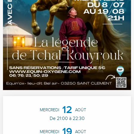
Ouverture et coordonnées
12
MERCREDI
AOÛT
De 21:00 à 22:30
19
MERCREDI
AOÛT