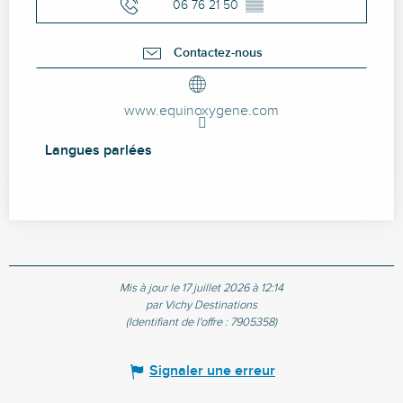
06 76 21 50
▒▒
Contactez-nous
www.equinoxygene.com
Langues parlées
Langues parlées
Mis à jour le 17 juillet 2026 à 12:14
par Vichy Destinations
(Identifiant de l'offre :
7905358
)
Signaler une erreur