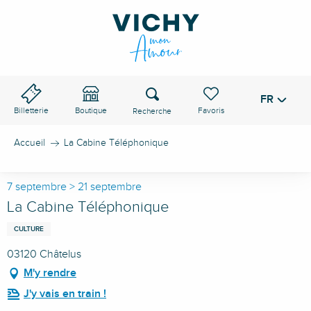
Aller
au
contenu
principal
Recherche
FR
Voir les favoris
Billetterie
Boutique
Accueil
La Cabine Téléphonique
7 septembre > 21 septembre
La Cabine Téléphonique
CULTURE
03120 Châtelus
M'y rendre
J'y vais en train !