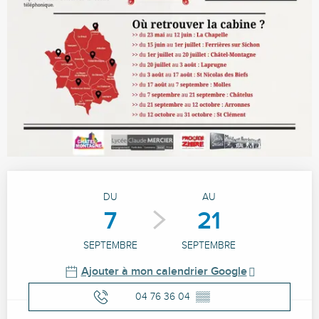
Ouverture et coordonnées
DU
AU
7
21
SEPTEMBRE
SEPTEMBRE
Ajouter à mon calendrier Google
04 76 36 04
▒▒