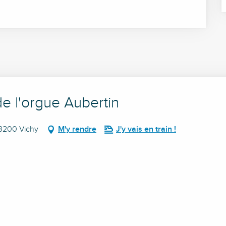
e l'orgue Aubertin
03200 Vichy
M'y rendre
J'y vais en train !