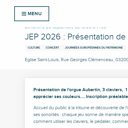
Aller
Accueil
JEP 2026 : Présentation de l'orgue Aubertin
au
MENU
contenu
principal
Dimanche 20 septembre de 13:00 à 14:30
JEP 2026 : Présentation de 
CULTURE
CONCERT
JOURNÉES EUROPÉENNES DU PATRIMOINE
Eglise Saint-Louis, Rue Georges Clémenceau, 0320
Description
Présentation de l'orgue Aubertin, 3 claviers,  1 
apprécier ses couleurs.... Inscription préala
Accueil du public à la tribune et découverte de l
ses sonorités : chaque jeu sonne de manière spécifi
comment utiliser les claviers, le pédalier, comment 