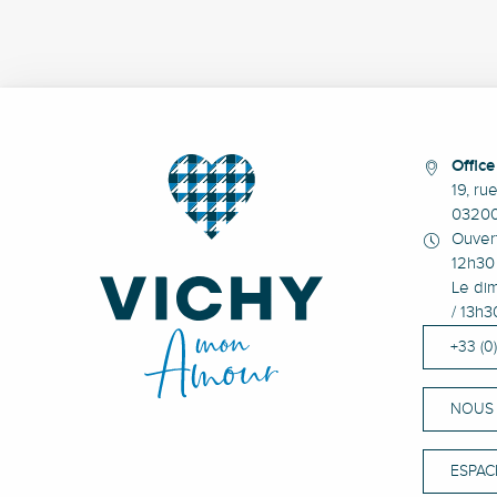
Offic
19, ru
0320
Ouvert
12h30 
Le dim
/ 13h3
+33 (0
NOUS
ESPAC