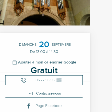
Ouverture et coordonné
20
DIMANCHE
SEPTEMBRE
De 13:00 à 14:30
Ajouter à mon calendrier Google
Gratuit
06 72 98 95
▒▒
Contactez-nous
Page Facebook