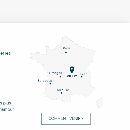
Paris
et les
.
Limoges
Lyon
VICHY
Bordeaux
Toulouse
s plus
onamour
COMMENT VENIR ?