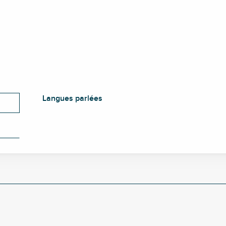
Langues parlées
Langues parlées