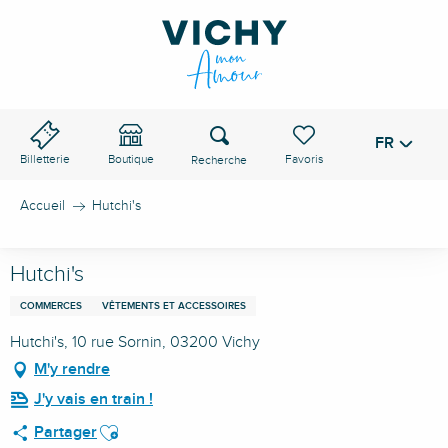
Aller
au
contenu
principal
Recherche
FR
Voir les favoris
Billetterie
Boutique
Accueil
Hutchi's
Hutchi's
COMMERCES
VÊTEMENTS ET ACCESSOIRES
Hutchi's, 10 rue Sornin, 03200 Vichy
M'y rendre
J'y vais en train !
Ajouter aux favoris
Partager