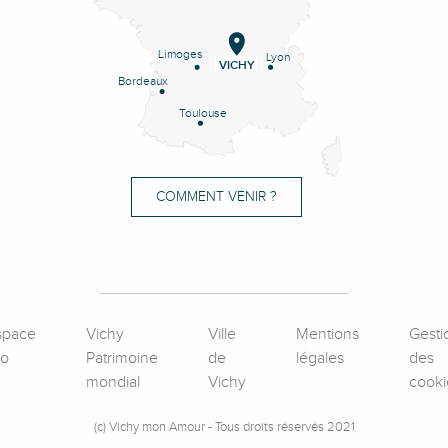
Limoges
Lyon
VICHY
Bordeaux
Toulouse
COMMENT VENIR ?
space
Vichy
Ville
Mentions
Gesti
ro
Patrimoine
de
légales
des
mondial
Vichy
cooki
(c) Vichy mon Amour - Tous droits réservés 2021