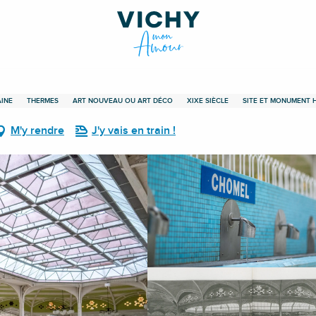
INE
THERMES
ART NOUVEAU OU ART DÉCO
XIXE SIÈCLE
SITE ET MONUMENT 
M'y rendre
J'y vais en train !