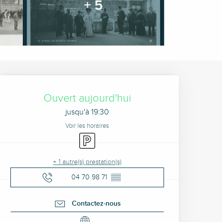
+ 5
Ouverture et coordonné
Ouvert aujourd'hui
jusqu'à 19:30
Voir les horaires
Parking
+ 1 autre(s) prestation(s)
04 70 98 71
▒▒
Contactez-nous