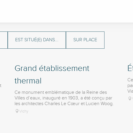
C
EST SITUÉ(E) DANS...
SUR PLACE
Grand établissement
É
thermal
Ce
t
par
Vi
Ce monument emblématique de la Reine des
Villes d’eaux, inauguré en 1903, a été conçu par
les architectes Charles Le Cœur et Lucien Woog.
Vichy