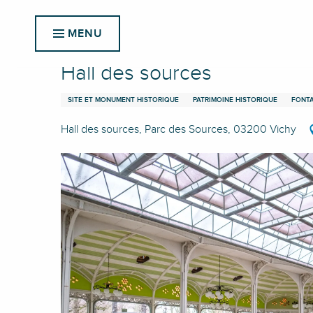
Aller
Accueil
Hall des sources
au
MENU
contenu
principal
Hall des sources
SITE ET MONUMENT HISTORIQUE
PATRIMOINE HISTORIQUE
FONTA
Hall des sources, Parc des Sources, 03200 Vichy