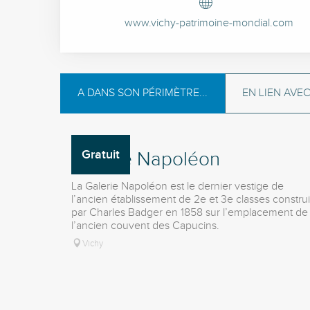
www.vichy-patrimoine-mondial.com
A DANS SON PÉRIMÈTRE...
EN LIEN AVE
Gratuit
Galerie Napoléon
La Galerie Napoléon est le dernier vestige de
l’ancien établissement de 2e et 3e classes construi
par Charles Badger en 1858 sur l’emplacement de
l’ancien couvent des Capucins.
Vichy