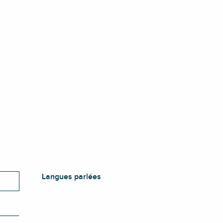
Langues parlées
Langues parlées