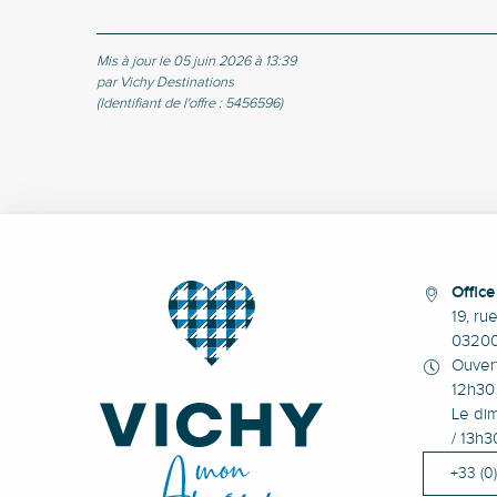
Mis à jour le 05 juin 2026 à 13:39
par Vichy Destinations
(Identifiant de l'offre :
5456596
)
Offic
19, ru
0320
Ouvert
12h30 
Le dim
/ 13h3
+33 (0