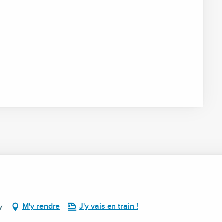
y
M'y rendre
J'y vais en train !