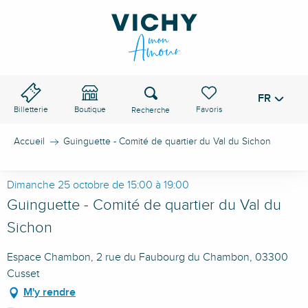
Aller
au
contenu
principal
Recherche
FR
Voir les favoris
Billetterie
Boutique
Accueil
Guinguette - Comité de quartier du Val du Sichon
Dimanche 25 octobre de 15:00 à 19:00
Guinguette - Comité de quartier du Val du
Sichon
Espace Chambon, 2 rue du Faubourg du Chambon, 03300
Cusset
M'y rendre