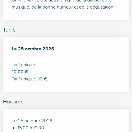
Un moment placé sous le signe de la danse, de la 
musique, de la bonne humeur et de la dégustation.
Tarifs
Le
Le
25 octobre 2026
25 octobre 2026
Tarif unique
10,00 €
Tarif unique : 10 €.
Horaires
Le 25 octobre 2026
15:00 à 19:00