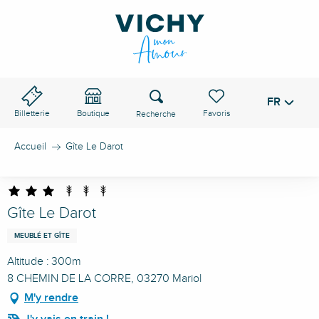
Aller
au
contenu
principal
Recherche
FR
Voir les favoris
Billetterie
Boutique
Accueil
Gîte Le Darot
Gîte Le Darot
MEUBLÉ ET GÎTE
Altitude : 300m
8 CHEMIN DE LA CORRE, 03270 Mariol
M'y rendre