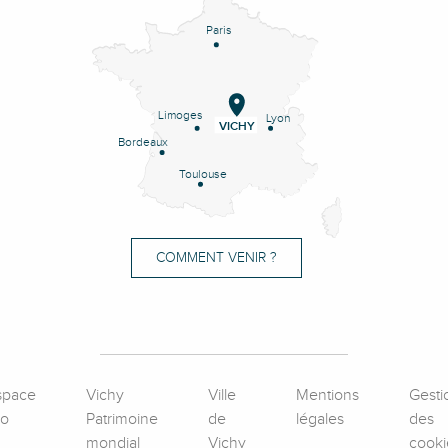
Paris
Limoges
Lyon
VICHY
Bordeaux
Toulouse
COMMENT VENIR ?
space
Vichy
Ville
Mentions
Gesti
ro
Patrimoine
de
légales
des
mondial
Vichy
cooki