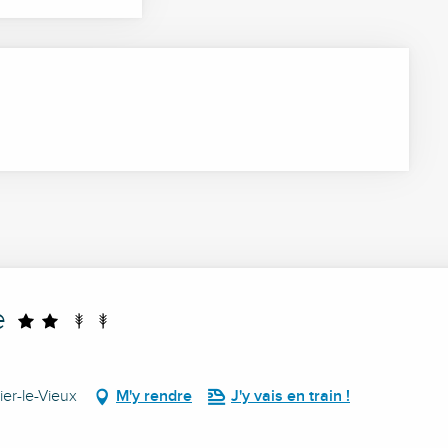
e
r-le-Vieux
M'y rendre
J'y vais en train !