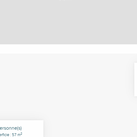
ersonne(s)
2
rficie : 57 m