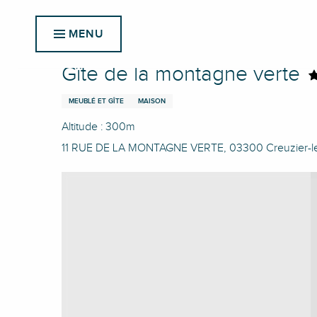
Aller
Accueil
Gîte de la montagne verte
au
MENU
contenu
principal
Gîte de la montagne verte
MEUBLÉ ET GÎTE
MAISON
Altitude : 300m
11 RUE DE LA MONTAGNE VERTE, 03300 Creuzier-le