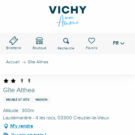
Aller
au
contenu
principal
Recherche
FR
Voir les favoris
Billetterie
Boutique
Accueil
Gîte Althea
Gîte Althea
MEUBLÉ ET GÎTE
MAISON
Altitude : 300m
Laudemarière - 4 les rocs, 03300 Creuzier-le-Vieux
M'y rendre