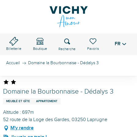
Aller
au
contenu
principal
Recherche
FR
Voir les favoris
Billetterie
Boutique
Accueil
Domaine la Bourbonnaise - Dédalys 3
Domaine la Bourbonnaise - Dédalys 3
MEUBLÉ ET GÎTE
APPARTEMENT
Altitude : 697m
52 route de la Loge des Gardes, 03250 Laprugne
M'y rendre