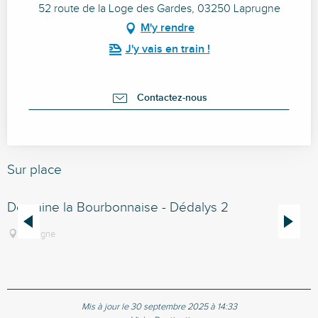
52 route de la Loge des Gardes, 03250 Laprugne
M'y rendre
J'y vais en train !
Contactez-nous
Sur place
Domaine la Bourbonnaise - Dédalys 2
D
Laprugne
Mis à jour le 30 septembre 2025 à 14:33