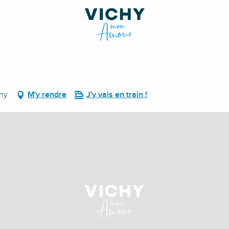
chy
M'y rendre
J'y vais en train !