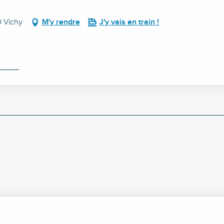
0 Vichy
M'y rendre
J'y vais en train !