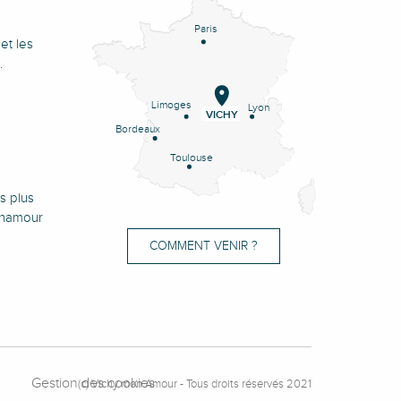
Paris
et les
.
Limoges
Lyon
VICHY
Bordeaux
Toulouse
s plus
onamour
COMMENT VENIR ?
Gestion des cookies
(c) Vichy mon Amour - Tous droits réservés 2021