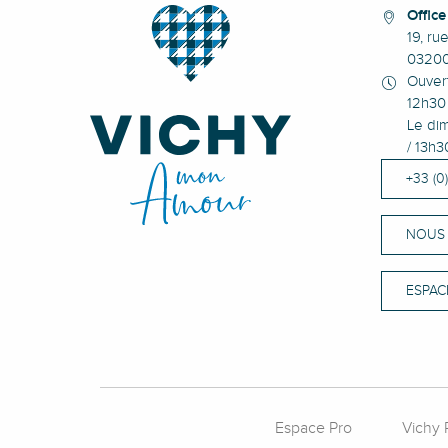
Offic
19, ru
0320
Ouvert
12h30 
Le dim
/ 13h3
+33 (0
NOUS
ESPAC
Espace Pro
Vichy 