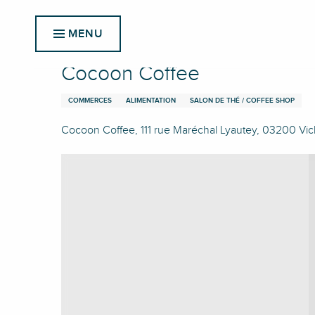
Aller
Accueil
Cocoon Coffee
au
MENU
contenu
principal
Cocoon Coffee
COMMERCES
ALIMENTATION
SALON DE THÉ / COFFEE SHOP
Cocoon Coffee, 111 rue Maréchal Lyautey, 03200 Vi