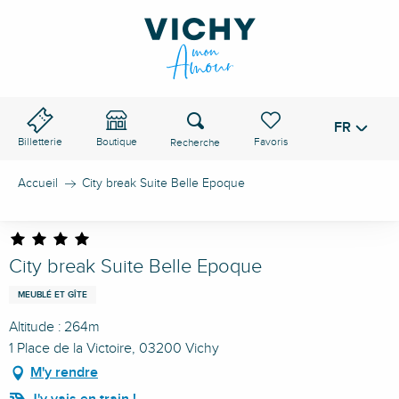
Aller
au
contenu
principal
Recherche
FR
Voir les favoris
Billetterie
Boutique
Accueil
City break Suite Belle Epoque
City break Suite Belle Epoque
MEUBLÉ ET GÎTE
Altitude : 264m
1 Place de la Victoire, 03200 Vichy
M'y rendre