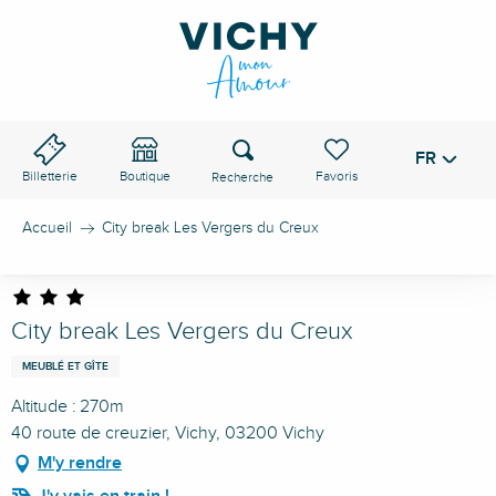
Aller
au
contenu
principal
Recherche
FR
Voir les favoris
Billetterie
Boutique
Accueil
City break Les Vergers du Creux
City break Les Vergers du Creux
MEUBLÉ ET GÎTE
Altitude : 270m
40 route de creuzier, Vichy, 03200 Vichy
M'y rendre