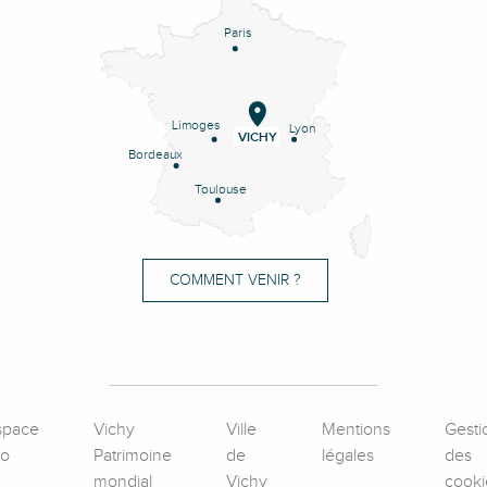
Paris
Limoges
Lyon
VICHY
Bordeaux
Toulouse
COMMENT VENIR ?
space
Vichy
Ville
Mentions
Gesti
ro
Patrimoine
de
légales
des
mondial
Vichy
cooki