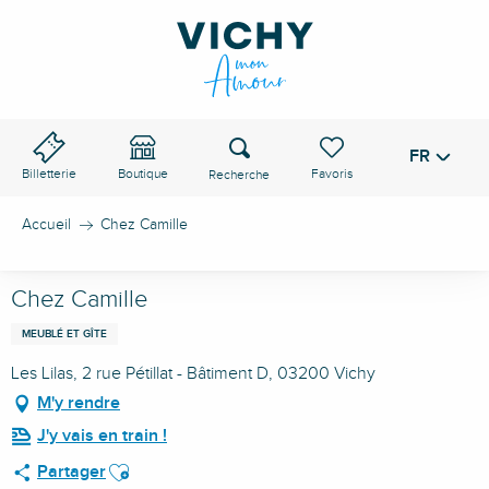
Aller
au
contenu
principal
Recherche
FR
Voir les favoris
Billetterie
Boutique
Accueil
Chez Camille
Chez Camille
MEUBLÉ ET GÎTE
Les Lilas, 2 rue Pétillat - Bâtiment D, 03200 Vichy
M'y rendre
J'y vais en train !
Ajouter aux favoris
Partager