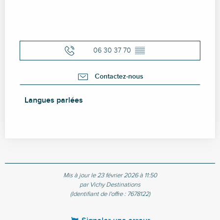
06 30 37 70
▒▒
Contactez-nous
Langues parlées
Langues parlées
Mis à jour le 23 février 2026 à 11:50
par Vichy Destinations
(Identifiant de l'offre :
7678122
)