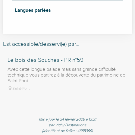
Langues parlées
Langues parlées
Est accessible/desservi(e) par...
Le bois des Souches - PR n°59
Avec cette longue balade mais sans grande difficulté
technique vous partirez à la découverte du patrimoine de
Saint Pont.
Saint-Pont
Mis à jour le 24 février 2026 à 13:31
par Vichy Destinations
(Identifiant de l'offre :
4685399
)