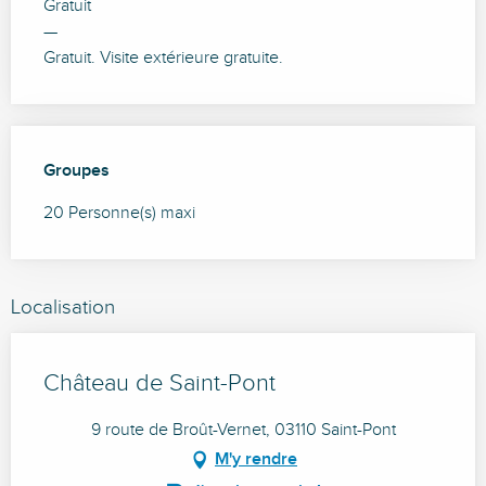
Gratuit
—
Gratuit. Visite extérieure gratuite.
Groupes
Groupes
20 Personne(s) maxi
Localisation
Château de Saint-Pont
9 route de Broût-Vernet, 03110 Saint-Pont
M'y rendre