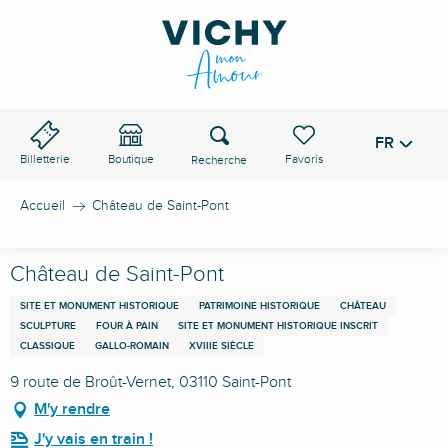
Aller
au
contenu
principal
Recherche
FR
Voir les favoris
Billetterie
Boutique
Accueil
Château de Saint-Pont
Château de Saint-Pont
SITE ET MONUMENT HISTORIQUE
PATRIMOINE HISTORIQUE
CHÂTEAU
SCULPTURE
FOUR À PAIN
SITE ET MONUMENT HISTORIQUE INSCRIT
CLASSIQUE
GALLO-ROMAIN
XVIIIE SIÈCLE
9 route de Broût-Vernet, 03110 Saint-Pont
M'y rendre
J'y vais en train !