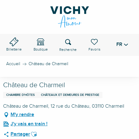
Aller
au
contenu
principal
Recherche
FR
Voir les favoris
Billetterie
Boutique
Accueil
Château de Charmeil
Château de Charmeil
CHAMBRE D'HÔTES
CHÂTEAUX ET DEMEURES DE PRESTIGE
Château de Charmeil, 12 rue du Château, 03110 Charmeil
M'y rendre
J'y vais en train !
Ajouter aux favoris
Partager