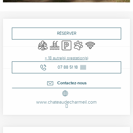
Ouverture et coordonnées
RÉSERVER
Air conditionné
Piscine
Parking
Animaux acceptés
WiFi
+ 18 autre(s) prestation(s)
07 88 51 18
▒▒
Contactez-nous
www.chateaudecharmeil.com