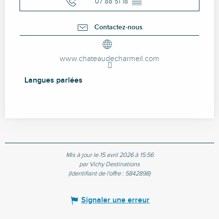
07 88 51 18
▒▒
Contactez-nous
www.chateaudecharmeil.com
Langues parlées
Langues parlées
Mis à jour le 15 avril 2026 à 15:56
par Vichy Destinations
(Identifiant de l'offre :
5842898
)
Signaler une erreur