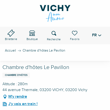
Aller
au
contenu
principal
Recherche
FR
Voir les favoris
Billetterie
Boutique
Accueil
Chambre d'hôtes Le Pavillon
Chambre d'hôtes Le Pavillon
CHAMBRE D'HÔTES
Altitude : 280m
44 avenue Thermale, 03200 VICHY, 03200 Vichy
M'y rendre
J'y vais en train !