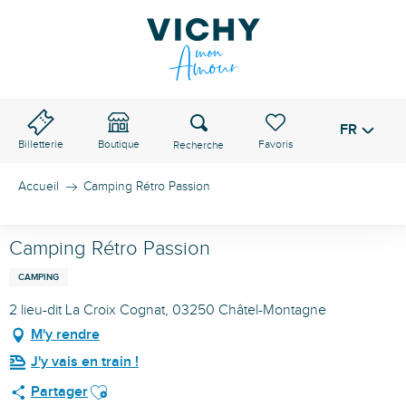
Aller
au
contenu
principal
Recherche
FR
Voir les favoris
Billetterie
Boutique
Accueil
Camping Rétro Passion
Camping Rétro Passion
CAMPING
2 lieu-dit La Croix Cognat, 03250 Châtel-Montagne
M'y rendre
J'y vais en train !
Ajouter aux favoris
Partager