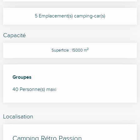
5 Emplacement(s) camping-car(s)
Capacité
2
Superficie : 15000 m
Groupes
Groupes
40 Personne(s) maxi
Localisation
Camping Rétro Passion