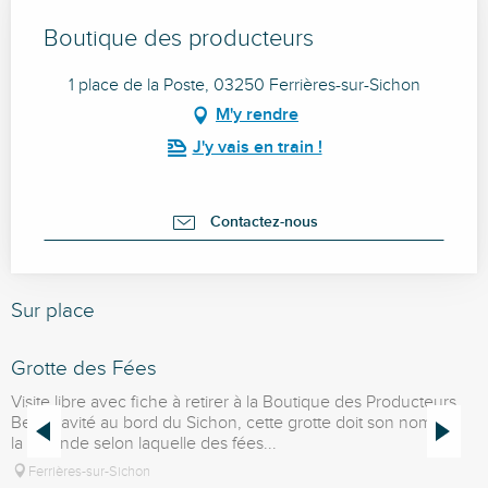
Boutique des producteurs
1 place de la Poste, 03250 Ferrières-sur-Sichon
M'y rendre
J'y vais en train !
Contactez-nous
Sur place
Grotte des Fées
C
Visite libre avec fiche à retirer à la Boutique des Producteurs.
D
Belle cavité au bord du Sichon, cette grotte doit son nom à
d
la légende selon laquelle des fées...
t
Ferrières-sur-Sichon