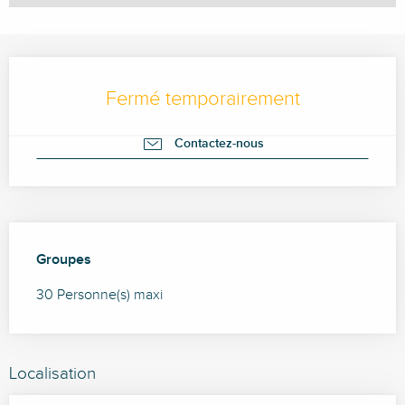
Ouverture et coordonnées
Fermé temporairement
Contactez-nous
Groupes
Groupes
30 Personne(s) maxi
Localisation