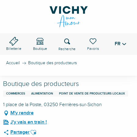
Aller
au
contenu
principal
Recherche
FR
Voir les favoris
Billetterie
Boutique
Accueil
Boutique des producteurs
Boutique des producteurs
COMMERCES
ALIMENTATION
POINT DE VENTE DE PRODUCTEURS LOCAUX
1 place de la Poste, 03250 Ferrières-sur-Sichon
M'y rendre
J'y vais en train !
Ajouter aux favoris
Partager