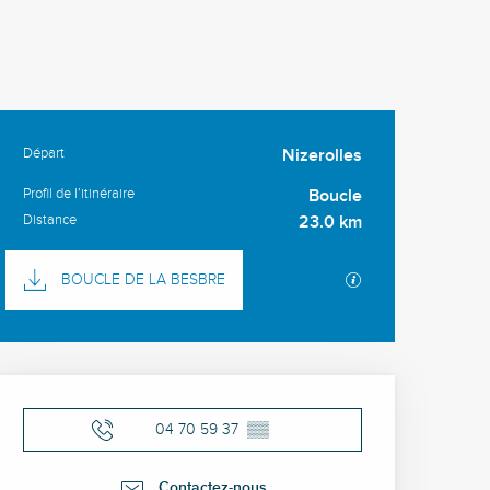
Départ
Nizerolles
Informations pratiques
Profil de l’itinéraire
Boucle
Distance
23.0 km
Documentation
SECTIONS.TOURI
BOUCLE DE LA BESBRE
Ouverture et coordonné
04 70 59 37
▒▒
Contactez-nous