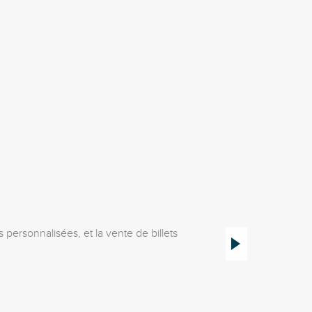
Office de To
personnalisées, et la vente de billets
L’Office de tourisme de
roman auvergnat, boutiq
Châtel-Montagne