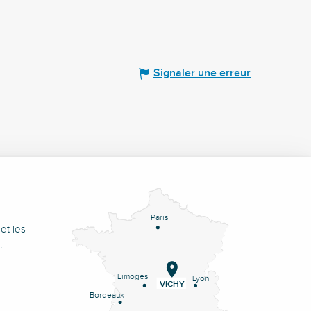
Signaler une erreur
Paris
et les
.
Limoges
Lyon
VICHY
Bordeaux