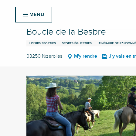
Aller
Accueil
Boucle de la Besbre
au
MENU
contenu
principal
Boucle de la Besbre
LOISIRS SPORTIFS
SPORTS ÉQUESTRES
ITINÉRAIRE DE RANDONN
03250 Nizerolles
M'y rendre
J'y vais en tr