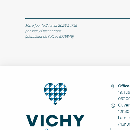
Mis à jour le 24 avril 2026 à 17:15
par Vichy Destinations
(Identifiant de l'offre :
5775846
)
Offic
19, ru
0320
Ouvert
12h30 
Le dim
/ 13h3