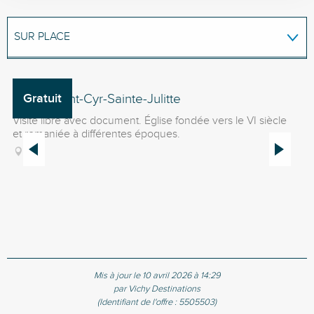
SUR PLACE
EST ACCESSIBLE/DESSERVI(E) PAR...
Église Saint-Cyr-Sainte-Julitte
Gratuit
Fo
Visite libre avec document. Église fondée vers le VI siècle
Ch
et remaniée à différentes époques.
ru
po
Billy
Bo
Mis à jour le 10 avril 2026 à 14:29
par Vichy Destinations
(Identifiant de l'offre :
5505503
)