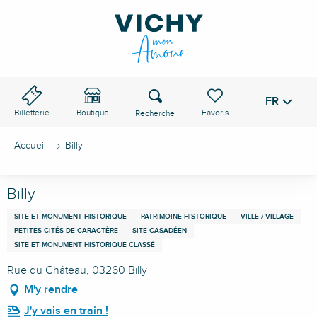
Aller
au
contenu
principal
Recherche
FR
Voir les favoris
Billetterie
Boutique
Accueil
Billy
Billy
SITE ET MONUMENT HISTORIQUE
PATRIMOINE HISTORIQUE
VILLE / VILLAGE
PETITES CITÉS DE CARACTÈRE
SITE CASADÉEN
SITE ET MONUMENT HISTORIQUE CLASSÉ
Rue du Château, 03260 Billy
M'y rendre
J'y vais en train !