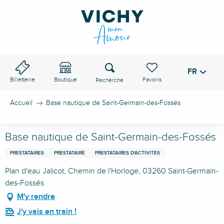
Aller
au
contenu
principal
Recherche
FR
Voir les favoris
Billetterie
Boutique
Accueil
Base nautique de Saint-Germain-des-Fossés
Base nautique de Saint-Germain-des-Fossés
PRESTATAIRES
PRESTATAIRE
PRESTATAIRES D'ACTIVITÉS
Plan d'eau Jalicot, Chemin de l'Horloge, 03260 Saint-Germain-
des-Fossés
M'y rendre
J'y vais en train !