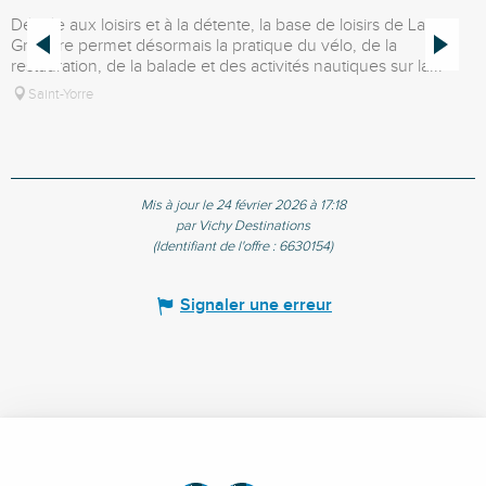
Dédiée aux loisirs et à la détente, la base de loisirs de La
L
Gravière permet désormais la pratique du vélo, de la
l
restauration, de la balade et des activités nautiques sur la...
L
Saint-Yorre
Mis à jour le 24 février 2026 à 17:18
par Vichy Destinations
(Identifiant de l'offre :
6630154
)
Signaler une erreur