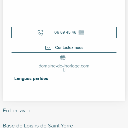
06 69 45 46
▒▒
Contactez-nous
domaine-de-lhorloge.com
Langues parlées
Langues parlées
En lien avec
Base de Loisirs de Saint-Yorre
P