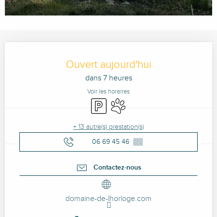
Ouverture et coordonnées
Ouvert aujourd'hui
dans 7 heures
Voir les horaires
Parking
Animaux acceptés
+ 13 autre(s) prestation(s)
06 69 45 46
▒▒
Contactez-nous
domaine-de-lhorloge.com