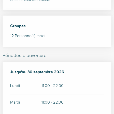
Chèque-Vacances Classic
Groupes
Groupes
12 Personne(s) maxi
Périodes d'ouverture
Du
Jusqu'au
1 juin 2026
30 septembre 2026
au
30 septembre 2026
Lundi
11:00 - 22:00
Mardi
11:00 - 22:00