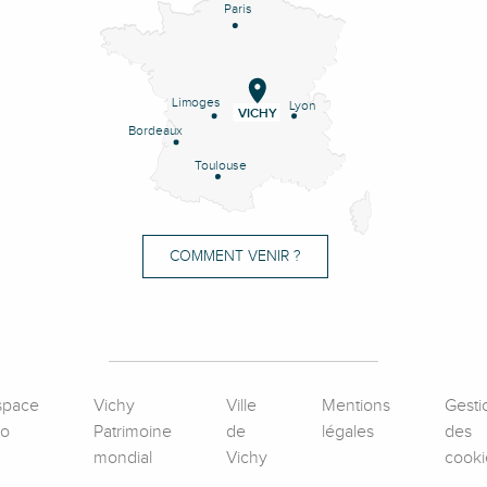
Paris
Limoges
Lyon
VICHY
Bordeaux
Toulouse
COMMENT VENIR ?
space
Vichy
Ville
Mentions
Gesti
ro
Patrimoine
de
légales
des
mondial
Vichy
cooki