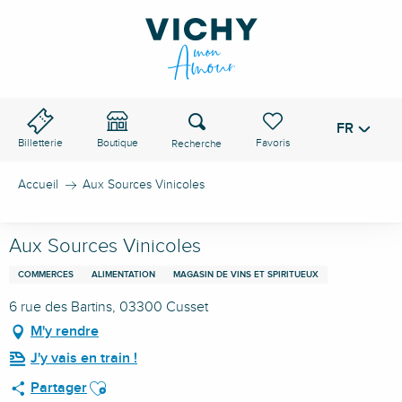
Aller
au
contenu
principal
Recherche
FR
Voir les favoris
Billetterie
Boutique
Accueil
Aux Sources Vinicoles
Aux Sources Vinicoles
COMMERCES
ALIMENTATION
MAGASIN DE VINS ET SPIRITUEUX
6 rue des Bartins, 03300 Cusset
M'y rendre
J'y vais en train !
Ajouter aux favoris
Partager