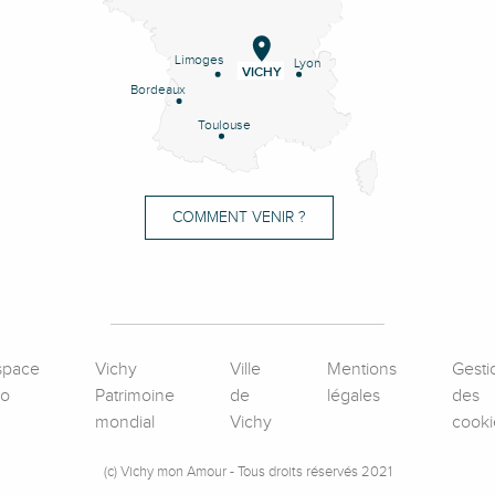
Limoges
Lyon
VICHY
Bordeaux
Toulouse
COMMENT VENIR ?
space
Vichy
Ville
Mentions
Gesti
ro
Patrimoine
de
légales
des
mondial
Vichy
cooki
(c) Vichy mon Amour - Tous droits réservés 2021