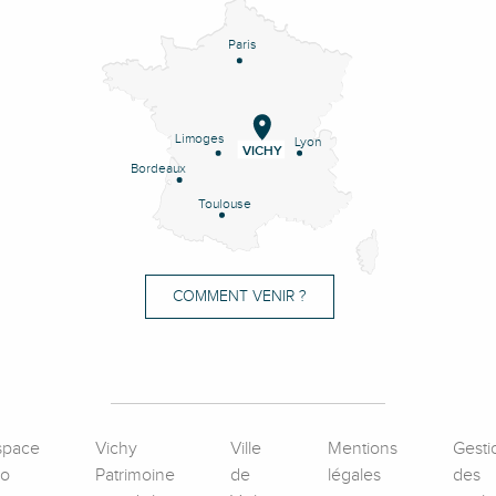
Paris
Limoges
Lyon
VICHY
Bordeaux
Toulouse
COMMENT VENIR ?
space
Vichy
Ville
Mentions
Gesti
ro
Patrimoine
de
légales
des