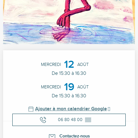
Ouverture et coordonnées
12
MERCREDI
AOÛT
De 15:30 à 16:30
19
MERCREDI
AOÛT
De 15:30 à 16:30
Ajouter à mon calendrier Google
06 80 48 00
▒▒
Contactez-nous