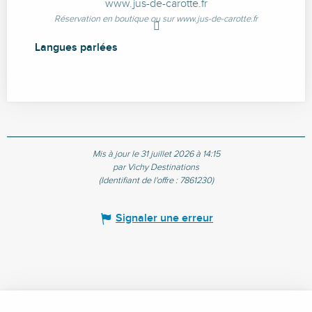
www.jus-de-carotte.fr
Réservation en boutique ou sur www.jus-de-carotte.fr
Langues parlées
Langues parlées
Mis à jour le 31 juillet 2026 à 14:15
par Vichy Destinations
(Identifiant de l'offre :
7861230
)
Signaler une erreur