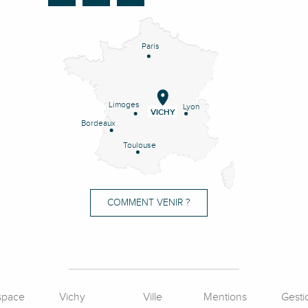
Paris
Limoges
Lyon
VICHY
Bordeaux
Toulouse
COMMENT VENIR ?
space
Vichy
Ville
Mentions
Gesti