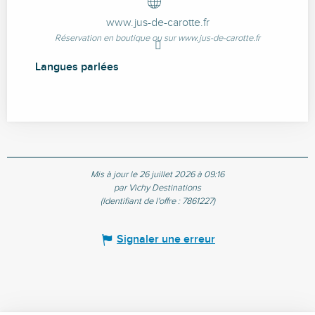
www.jus-de-carotte.fr
Réservation en boutique ou sur www.jus-de-carotte.fr
Langues parlées
Langues parlées
Mis à jour le 26 juillet 2026 à 09:16
par Vichy Destinations
(Identifiant de l'offre :
7861227
)
Signaler une erreur