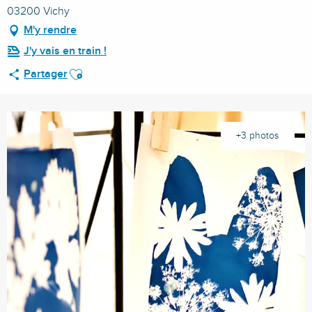
03200 Vichy
M'y rendre
J'y vais en train !
Ajouter aux favoris
Partager
+3 photos