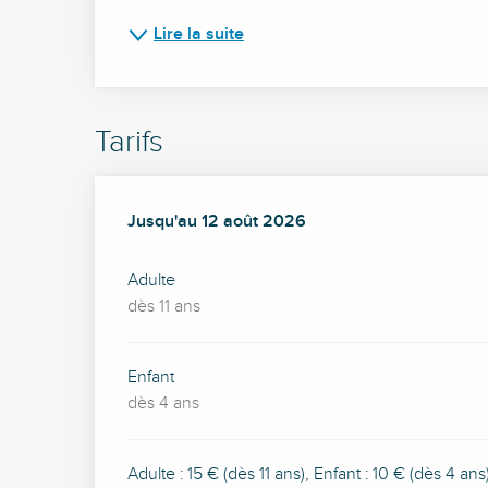
Lire la suite
Tarifs
Du
Jusqu'au
8 juillet 2026
12 août 2026
au
12 août 2026
Adulte
dès 11 ans
Enfant
dès 4 ans
Adulte : 15 € (dès 11 ans), Enfant : 10 € (dès 4 ans)