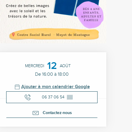
Ouverture et coordonné
12
MERCREDI
AOÛT
De 16:00 à 18:00
Ajouter à mon calendrier Google
06 37 06 54
▒▒
Contactez-nous