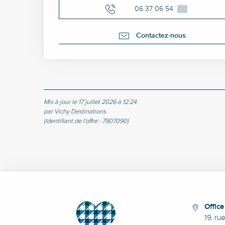
06 37 06 54
▒▒
Contactez-nous
Mis à jour le 17 juillet 2026 à 12:24
par Vichy Destinations
(Identifiant de l'offre :
7907090
)
Offic
19, ru