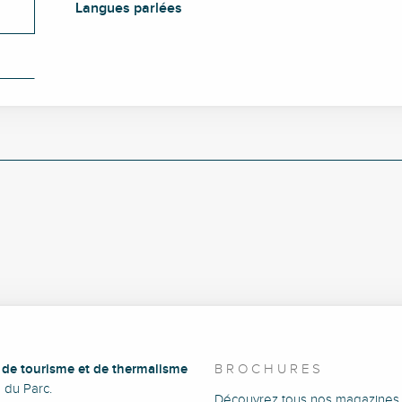
Langues parlées
Langues parlées
e de tourisme et de thermalisme
BROCHURES
e du Parc.
Découvrez tous nos magazines 