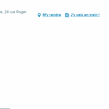
se, 24 rue Roger
M'y rendre
J'y vais en train !