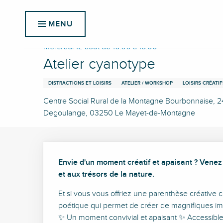
Aller
Accueil
Atelier cyanotype
au
MENU
contenu
principal
Mercredi 12 août de 16:00 à 18:00
Atelier cyanotype
DISTRACTIONS ET LOISIRS
ATELIER / WORKSHOP
LOISIRS CRÉATIF
Centre Social Rural de la Montagne Bourbonnaise, 2
Degoulange, 03250 Le Mayet-de-Montagne
Description
Envie d'un moment créatif et apaisant ? Venez
et aux trésors de la nature.
Et si vous vous offriez une parenthèse créative 
poétique qui permet de créer de magnifiques imag
✨ Un moment convivial et apaisant ✨ Accessible à