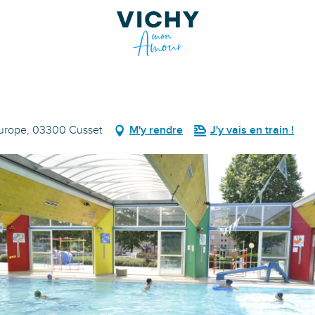
Europe, 03300 Cusset
M'y rendre
J'y vais en train !