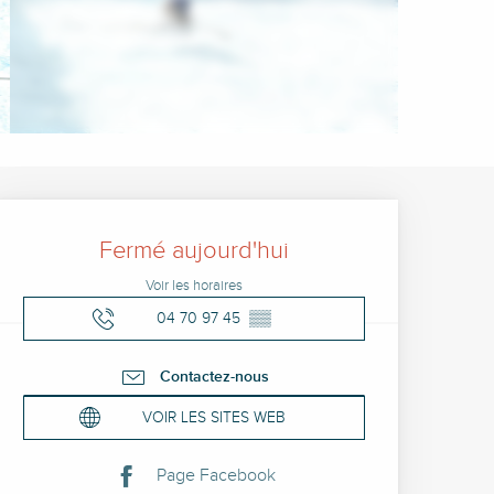
Ouverture et coordonné
Fermé aujourd'hui
Voir les horaires
04 70 97 45
▒▒
Contactez-nous
VOIR LES SITES WEB
Page Facebook