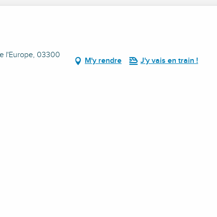
e l'Europe, 03300
M'y rendre
J'y vais en train !