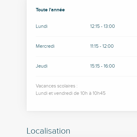
Toute l'année
Toute l'année
Lundi
12:15 - 13:00
Mercredi
11:15 - 12:00
Jeudi
15:15 - 16:00
Vacances scolaires :
Lundi et vendredi de 10h à 10h45
Localisation