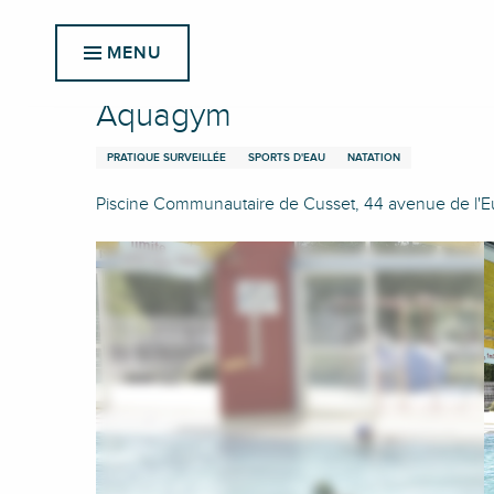
Aller
Accueil
Aquagym
au
MENU
contenu
principal
Aquagym
PRATIQUE SURVEILLÉE
SPORTS D'EAU
NATATION
Piscine Communautaire de Cusset, 44 avenue de l'