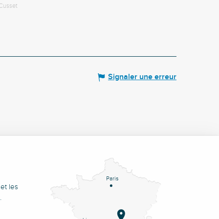
Cusset
Signaler une erreur
Paris
et les
.