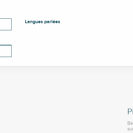
Langues parlées
Langues parlées
P
Ba
sur