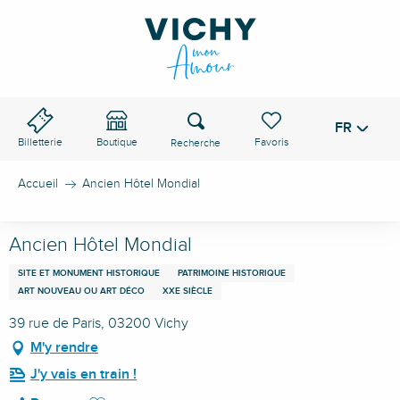
Aller
au
contenu
principal
Recherche
FR
Voir les favoris
Billetterie
Boutique
Accueil
Ancien Hôtel Mondial
Ancien Hôtel Mondial
SITE ET MONUMENT HISTORIQUE
PATRIMOINE HISTORIQUE
ART NOUVEAU OU ART DÉCO
XXE SIÈCLE
39 rue de Paris, 03200 Vichy
M'y rendre
J'y vais en train !
Ajouter aux favoris