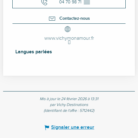
04 70 98 71
▒▒
Contactez-nous
www.vichymonamour.fr
Langues parlées
Langues parlées
Mis à jour le 24 février 2026 à 13:31
par Vichy Destinations
(Identifiant de l'offre :
5712442
)
Signaler une erreur