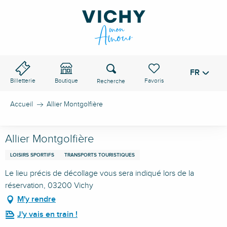
Aller
au
contenu
principal
Recherche
FR
Voir les favoris
Billetterie
Boutique
Accueil
Allier Montgolfière
Allier Montgolfière
LOISIRS SPORTIFS
TRANSPORTS TOURISTIQUES
Le lieu précis de décollage vous sera indiqué lors de la
réservation, 03200 Vichy
M'y rendre
J'y vais en train !