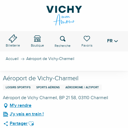
Aller
au
contenu
principal
Recherche
FR
Voir les favoris
Billetterie
Boutique
Accueil
Aéroport de Vichy-Charmeil
Aéroport de Vichy-Charmeil
LOISIRS SPORTIFS
SPORTS AÉRIENS
AÉRODROME / ALTIPORT
Aéroport de Vichy Charmeil, BP 21 58, 03110 Charmeil
M'y rendre
J'y vais en train !
Ajouter aux favoris
Partager