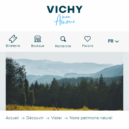
Aller
au
contenu
principal
Recherche
FR
Voir les favoris
Billetterie
Boutique
Accueil
Découvrir
Visiter
Notre patrimoine naturel