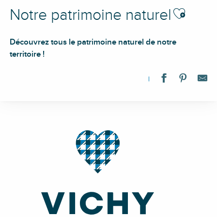
Ajouter aux f
Notre patrimoine naturel
Découvrez tous le patrimoine naturel de notre
territoire !
Plan d'eau Marcel et Robert Jalicot
Panorama
Le col du Beau Louis
Côte Saint-Amand
Le Col de la Plantade
Boire des Carrés
Lac d'Allier
Hêtres tortueux - la Pierre Châtel
Forêt des Bois Noirs, Puy du Montoncel
Signal de Saint-Pierre