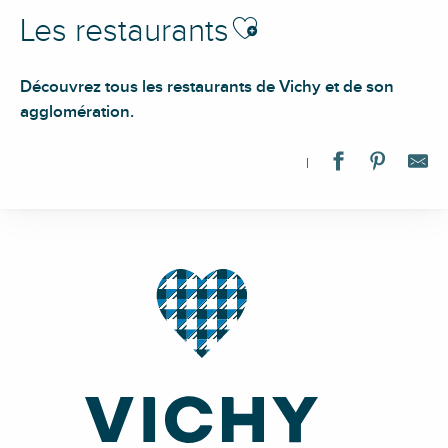
Ajouter aux favoris
Les restaurants
Découvrez tous les restaurants de Vichy et de son
agglomération.
Bistrot Bocuse Original Comptoir
Le N3
The Night Owl
Le P'tit Montmartre
Le Lutèce
Au Bureau
Le Four à Bois
Le Chill
La Tart'in
L'Aloyau