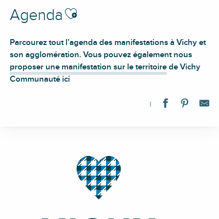
Ajouter aux favoris
Agenda
Parcourez tout l’agenda des manifestations à Vichy et
son agglomération. Vous pouvez également nous
proposer une manifestation sur le territoire
de Vichy
Communauté ici
Visites guidées des Nouvelles expositions 2026
Animations musicales au Casino du Grand Café
Gym douce
Boutique éphèmère
Escape Game "Le Maître chanteur"
Exposition raku "Le Souffle du feu"
Arcade illimité Cinéma Grand Écran Vichy
Opéra ouvre-toi !