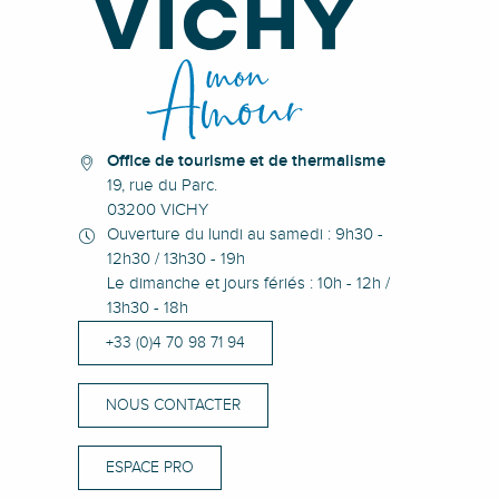
Exposition Des formes et des couleurs
Visite Guidée "La Résistance à Vichy"
Atelier d'initiation au vitrail avec Pascal Momon
Francis Chigot à Vichy
Office de tourisme et de thermalisme
19, rue du Parc.
03200 VICHY
Ouverture du lundi au samedi : 9h30 -
12h30 / 13h30 - 19h
Le dimanche et jours fériés : 10h - 12h /
13h30 - 18h
+33 (0)4 70 98 71 94
NOUS CONTACTER
ESPACE PRO