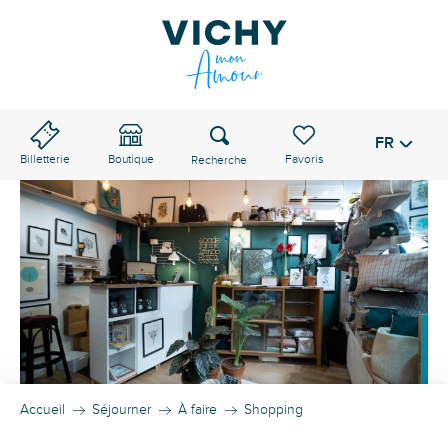
Aller
au
contenu
principal
Recherche
FR
Voir les favoris
Billetterie
Boutique
Accueil
Séjourner
À faire
Shopping