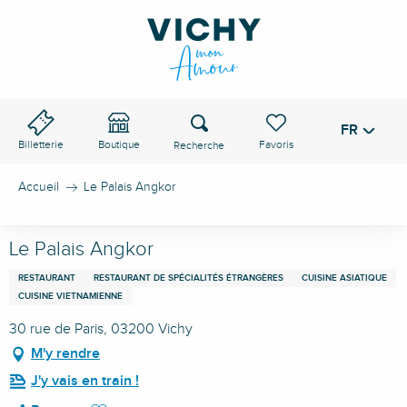
Aller
au
contenu
principal
Recherche
FR
Voir les favoris
Billetterie
Boutique
Accueil
Le Palais Angkor
Le Palais Angkor
RESTAURANT
RESTAURANT DE SPÉCIALITÉS ÉTRANGÈRES
CUISINE ASIATIQUE
CUISINE VIETNAMIENNE
30 rue de Paris, 03200 Vichy
M'y rendre
J'y vais en train !
Ajouter aux favoris